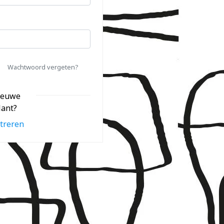
Wachtwoord vergeten?
ieuwe
lant?
treren