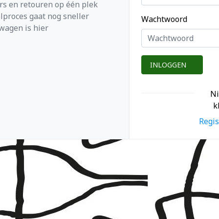
ers en retouren op één plek
lproces gaat nog sneller
Wachtwoord
wagen is hier
INLOGGEN
N
k
Regis