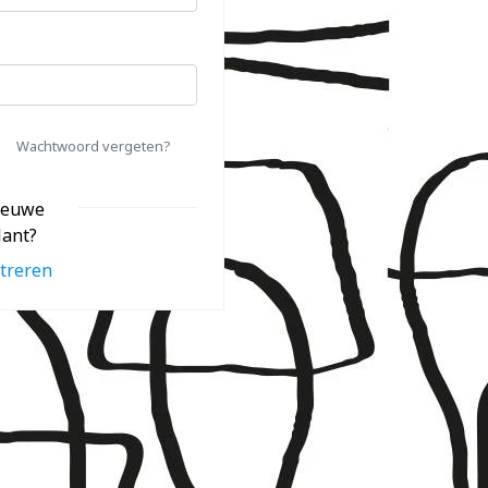
Wachtwoord vergeten?
ieuwe
lant?
treren