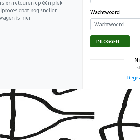
ers en retouren op één plek
lproces gaat nog sneller
Wachtwoord
wagen is hier
INLOGGEN
N
k
Regis