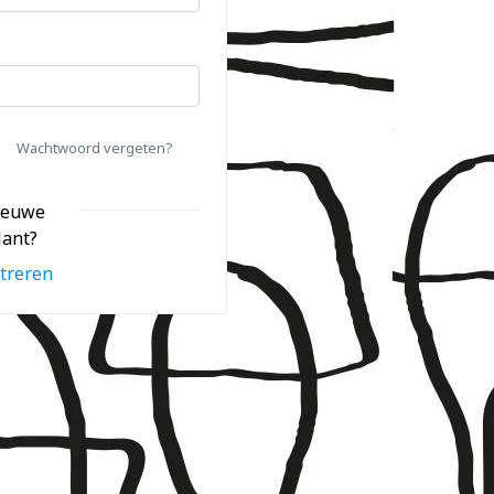
Wachtwoord vergeten?
ieuwe
lant?
treren