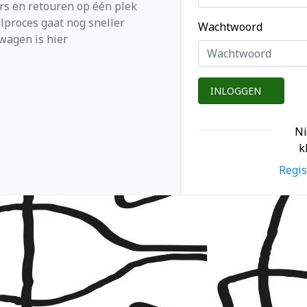
ers en retouren op één plek
lproces gaat nog sneller
Wachtwoord
wagen is hier
INLOGGEN
N
k
Regis