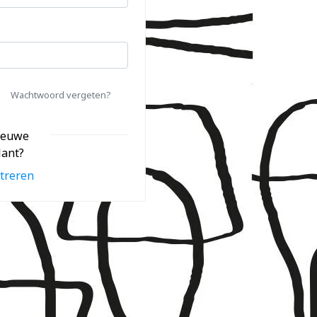
Wachtwoord vergeten?
ieuwe
lant?
treren