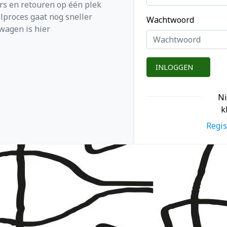
ers en retouren op één plek
lproces gaat nog sneller
Wachtwoord
wagen is hier
INLOGGEN
N
k
Regis