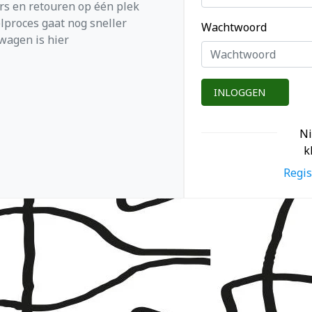
ers en retouren op één plek
lproces gaat nog sneller
Wachtwoord
wagen is hier
INLOGGEN
N
k
Regis