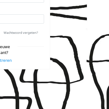
Wachtwoord vergeten?
ieuwe
lant?
treren